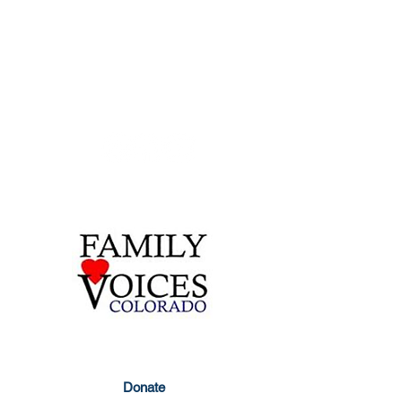
Contact Us
855-877-1747
303-877-1747
info@familyvoicesco.org
Privacy Policy
Donate